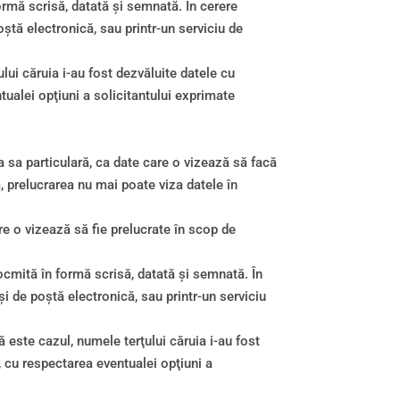
formă scrisă, datată şi semnată. În cerere
oştă electronică, sau printr-un serviciu de
lui căruia i-au fost dezvăluite datele cu
ntualei opţiuni a solicitantului exprimate
a sa particulară, ca date care o vizează să facă
ă, prelucrarea nu mai poate viza datele în
re o vizează să fie prelucrate în scop de
ntocmită în formă scrisă, datată şi semnată. În
şi de poştă electronică, sau printr-un serviciu
 este cazul, numele terţului căruia i-au fost
i, cu respectarea eventualei opţiuni a