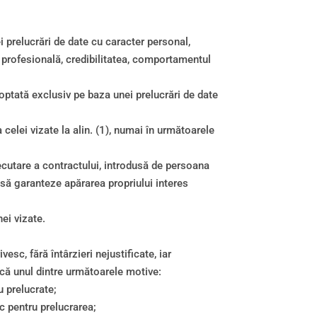
i prelucrări de date cu caracter personal,
 profesională, credibilitatea, comportamentul
doptată exclusiv pe baza unei prelucrări de date
celei vizate la alin. (1), numai în următoarele
xecutare a contractului, introdusă de persoana
 să garanteze apărarea propriului interes
ei vizate.
sc, fără întârzieri nejustificate, iar
lică unul dintre următoarele motive:
u prelucrate;
c pentru prelucrarea;