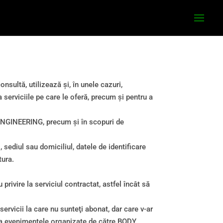
ultă, utilizează şi, în unele cazuri,
serviciile pe care le oferă, precum şi pentru a
 ENGINEERING, precum şi în scopuri de
sediul sau domiciliul, datele de identificare
tura.
ivire la serviciul contractat, astfel încât să
vicii la care nu sunteţi abonat, dar care v-ar
at la evenimentele organizate de către BODY