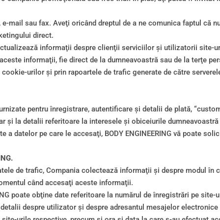
, e-mail sau fax. Aveţi oricând dreptul de a ne comunica faptul că nu
etingului direct.
zează informaţii despre clienţii serviciilor şi utilizatorii site-uri
aceste informaţii, fie direct de la dumneavoastră sau de la terţe pe
ookie-urilor şi prin rapoartele de trafic generate de către servere
nizate pentru înregistrare, autentificare şi detalii de plată, “custo
ar şi la detalii referitoare la interesele şi obiceiurile dumneavoast
e a datelor pe care le accesaţi, BODY ENGINEERING vă poate solicita
ING.
le de trafic, Compania colectează informaţii şi despre modul în care
omentul când accesaţi aceste informaţii.
poate obţine date referitoare la numărul de înregistrări pe site-ur
, detalii despre utilizator şi despre adresantul mesajelor electronice
ite-urile respective, precum şi ora şi data la care s-au efectuat ac