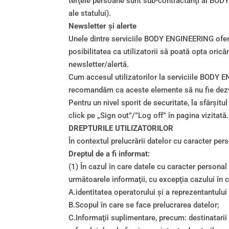
terţele persoane sunt sub-contractanţi ai BOD
ale statului).
Newsletter şi alerte
Unele dintre serviciile BODY ENGINEERING oferă 
posibilitatea ca utilizatorii să poată opta oricâ
newsletter/alertă.
Cum accesul utilizatorilor la serviciile BODY E
recomandăm ca aceste elemente să nu fie dezv
Pentru un nivel sporit de securitate, la sfârşit
click pe „Sign out”/”Log off” în pagina vizitată.
DREPTURILE UTILIZATORILOR
În contextul prelucrării datelor cu caracter pers
Dreptul de a fi informat:
(1) În cazul în care datele cu caracter personal
următoarele informaţii, cu excepţia cazului în
A.identitatea operatorului şi a reprezentantului
B.Scopul în care se face prelucrarea datelor;
C.Informaţii suplimentare, precum: destinatarii 