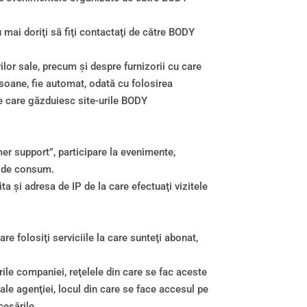
 mai doriţi să fiţi contactaţi de către BODY
lor sale, precum şi despre furnizorii cu care
rsoane, fie automat, odată cu folosirea
le care găzduiesc site-urile BODY
mer support”, participare la evenimente,
ră de consum.
 şi adresa de IP de la care efectuaţi vizitele
 folosiţi serviciile la care sunteţi abonat,
ile companiei, reţelele din care se fac aceste
 ale agenţiei, locul din care se face accesul pe
cesările.