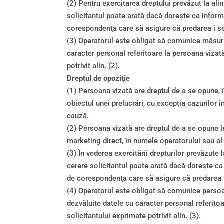
(2) Pentru exercitarea dreptului prevăzut la ali
solicitantul poate arată dacă doreşte ca informa
corespondenţa care să asigure că predarea i s
(3) Operatorul este obligat să comunice măsurile
caracter personal referitoare la persoana vizată
potrivit alin. (2).
Dreptul de opoziţie
(1) Persoana vizată are dreptul de a se opune, 
obiectul unei prelucrări, cu excepţia cazurilor î
cauză.
(2) Persoana vizată are dreptul de a se opune în
marketing direct, în numele operatorului sau al 
(3) În vederea exercitării drepturilor prevăzute 
cerere solicitantul poate arată dacă doreşte ca 
de corespondenţa care să asigure că predarea 
(4) Operatorul este obligat să comunice persoane
dezvăluite datele cu caracter personal referitoa
solicitantului exprimate potrivit alin. (3).