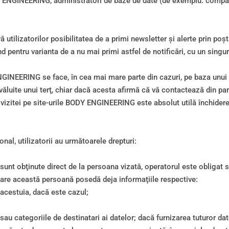
Y ENGINEERING, administratori de baze de date (de exemplu: compan
utilizatorilor posibilitatea de a primi newsletter şi alerte prin poş
nd pentru varianta de a nu mai primi astfel de notificări, cu un singu
NGINEERING se face, în cea mai mare parte din cazuri, pe baza unui n
ăluite unui terţ, chiar dacă acesta afirmă că vă contactează din 
ul vizitei pe site-urile BODY ENGINEERING este absolut utilă închidere
onal, utilizatorii au următoarele drepturi:
 sunt obţinute direct de la persoana vizată, operatorul este obligat 
 care această persoană posedă deja informaţiile respective:
 acestuia, dacă este cazul;
sau categoriile de destinatari ai datelor; dacă furnizarea tuturor da