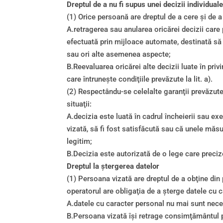
Dreptul de a nu fi supus unei decizii individual
(1) Orice persoană are dreptul de a cere şi de a
A.retragerea sau anularea oricărei decizii care 
efectuată prin mijloace automate, destinată să
sau ori alte asemenea aspecte;
B.Reevaluarea oricărei alte decizii luate în pri
care întruneşte condiţiile prevăzute la lit. a).
(2) Respectându-se celelalte garanţii prevăzute
situaţii:
A.decizia este luată în cadrul încheierii sau ex
vizată, să fi fost satisfăcută sau că unele măs
legitim;
B.Decizia este autorizată de o lege care preciz
Dreptul la ştergerea datelor
(1) Persoana vizată are dreptul de a obţine din p
operatorul are obligaţia de a şterge datele cu ca
A.datele cu caracter personal nu mai sunt neces
B.Persoana vizată îşi retrage consimţământul pe