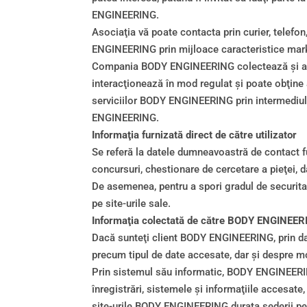
ENGINEERING.
Asociaţia vă poate contacta prin curier, telefon
ENGINEERING prin mijloace caracteristice mark
Compania BODY ENGINEERING colectează şi actuali
interacţionează în mod regulat şi poate obţine 
serviciilor BODY ENGINEERING prin intermediul c
ENGINEERING.
Informaţia furnizată direct de către utilizator
Se referă la datele dumneavoastră de contact fur
concursuri, chestionare de cercetare a pieţei, d
De asemenea, pentru a spori gradul de securitat
pe site-urile sale.
Informaţia colectată de către BODY ENGINEER
Dacă sunteţi client BODY ENGINEERING, prin date
precum tipul de date accesate, dar şi despre m
Prin sistemul său informatic, BODY ENGINEERING 
înregistrări, sistemele şi informaţiile accesate
site-urile BODY ENGINEERING durata şederii pe s