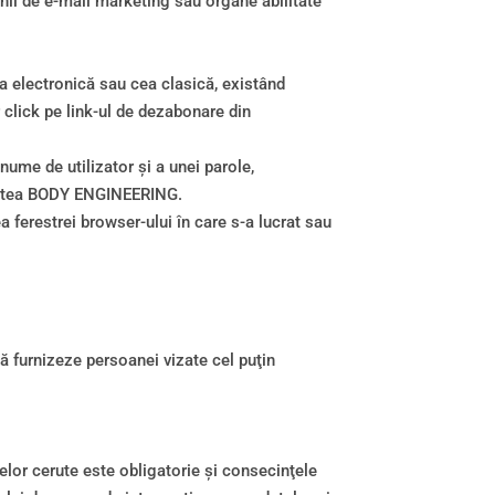
ii de e-mail marketing sau organe abilitate
ta electronică sau cea clasică, existând
r click pe link-ul de dezabonare din
ume de utilizator şi a unei parole,
partea BODY ENGINEERING.
a ferestrei browser-ului în care s-a lucrat sau
să furnizeze persoanei vizate cel puţin
telor cerute este obligatorie şi consecinţele