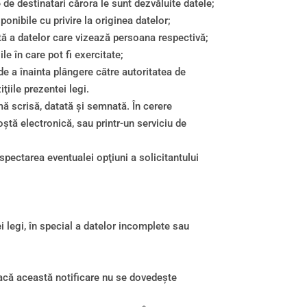
e de destinatari cărora le sunt dezvăluite datele;
ponibile cu privire la originea datelor;
tă a datelor care vizează persoana respectivă;
le în care pot fi exercitate;
 de a înainta plângere către autoritatea de
ţiile prezentei legi.
rmă scrisă, datată şi semnată. În cerere
oştă electronică, sau printr-un serviciu de
espectarea eventualei opţiuni a solicitantului
i legi, în special a datelor incomplete sau
, dacă această notificare nu se dovedeşte