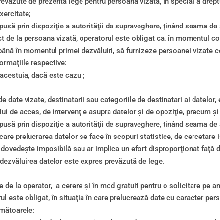
 prevăzute de prezenta lege pentru persoana vizată, în special a drept
exercitate;
mpusă prin dispoziţie a autorităţii de supraveghere, ţinând seama de s
ect de la persoana vizată, operatorul este obligat ca, în momentul co
u până în momentul primei dezvăluiri, să furnizeze persoanei vizate c
ormaţiile respective:
 acestuia, dacă este cazul;
e date vizate, destinatarii sau categoriile de destinatari ai datelor,
ui de acces, de intervenţie asupra datelor şi de opoziţie, precum şi c
mpusă prin dispoziţie a autorităţii de supraveghere, ţinând seama de s
 care prelucrarea datelor se face în scopuri statistice, de cercetare ist
dovedeşte imposibilă sau ar implica un efort disproporţionat faţă de 
u dezvăluirea datelor este expres prevăzută de lege.
e de la operator, la cerere şi în mod gratuit pentru o solicitare pe a
ul este obligat, în situaţia în care prelucrează date cu caracter per
rmătoarele: