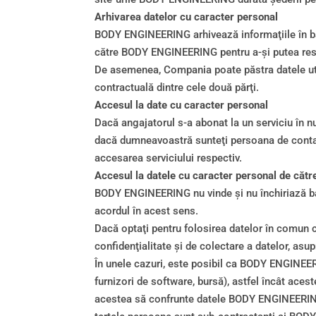
Arhivarea datelor cu caracter personal
BODY ENGINEERING arhivează informaţiile în baze
către BODY ENGINEERING pentru a-şi putea respec
De asemenea, Compania poate păstra datele utili
contractuală dintre cele două părţi.
Accesul la date cu caracter personal
Dacă angajatorul s-a abonat la un serviciu în n
dacă dumneavoastră sunteţi persoana de contact
accesarea serviciului respectiv.
Accesul la datele cu caracter personal de cătr
BODY ENGINEERING nu vinde şi nu închiriază baze
acordul în acest sens.
Dacă optaţi pentru folosirea datelor în comun c
confidenţialitate şi de colectare a datelor, as
În unele cazuri, este posibil ca BODY ENGINEERI
furnizori de software, bursă), astfel încât acest
acestea să confrunte datele BODY ENGINEERING cu 