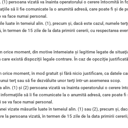
n. (1) persoana vizată va înainta operatorului o cerere întocmită în 
ţiile să îi fie comunicate la o anumită adresă, care poate fi şi de p
e va face numai personal.
 luate în temeiul alin. (1), precum şi, dacă este cazul, numele terţu
, în termen de 15 zile de la data primirii cererii, cu respectarea eve
în orice moment, din motive întemeiate şi legitime legate de situaţi
n care există dispoziţii legale contrare. În caz de opoziţie justificat
 orice moment, în mod gratuit şi fără nicio justificare, ca datele ca
unui terţ sau să fie dezvăluite unor terţi într-un asemenea scop.
la alin. (1) şi (2) persoana vizată va înainta operatorului o cerere î
informaţiile să îi fie comunicate la o anumită adresă, care poate fi 
i se va face numai personal.
i vizate măsurile luate în temeiul alin. (1) sau (2), precum şi, dacă
re la persoana vizată, în termen de 15 zile de la data primirii cereri