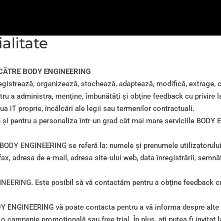
alitate
 CĂTRE BODY ENGINEERING
rează, organizează, stochează, adaptează, modifică, extrage, cons
 a administra, menţine, îmbunătăţi şi obţine feedback cu privire la 
ua IT proprie, încălcări ale legii sau termenilor contractuali.
 şi pentru a personaliza într-un grad cât mai mare serviciile BODY
BODY ENGINEERING se referă la: numele şi prenumele utilizatorului, 
/fax, adresa de e-mail, adresa site-ului web, data înregistrării, semnă
NEERING. Este posibil să vă contactăm pentru a obţine feedback cu pr
 ENGINEERING vă poate contacta pentru a vă informa despre alte ser
la o campanie promoţională sau free trial. În plus, aţi putea fi invit