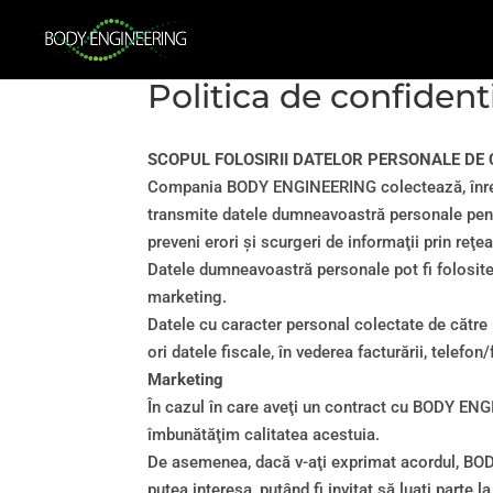
Politica de confidenti
SCOPUL FOLOSIRII DATELOR PERSONALE DE
Compania BODY ENGINEERING colectează, înregist
transmite datele dumneavoastră personale pentru
preveni erori şi scurgeri de informaţii prin reţea
Datele dumneavoastră personale pot fi folosite
marketing.
Datele cu caracter personal colectate de către 
ori datele fiscale, în vederea facturării, telefon
Marketing
În cazul în care aveţi un contract cu BODY ENGI
îmbunătăţim calitatea acestuia.
De asemenea, dacă v-aţi exprimat acordul, BODY
putea interesa, putând fi invitat să luaţi parte 