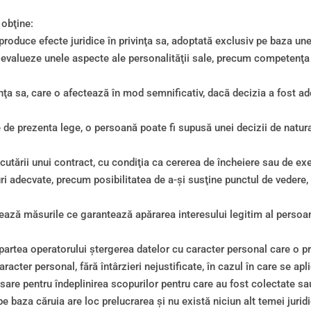
e
 obţine:
produce efecte juridice în privinţa sa, adoptată exclusiv pe baza une
 evalueze unele aspecte ale personalităţii sale, precum competenţa
vinţa sa, care o afectează în mod semnificativ, dacă decizia a fost a
 de prezenta lege, o persoană poate fi supusă unei decizii de natura 
ecutării unui contract, cu condiţia ca cererea de încheiere sau de e
uri adecvate, precum posibilitatea de a-şi susţine punctul de vedere,
ează măsurile ce garantează apărarea interesului legitim al persoan
artea operatorului ştergerea datelor cu caracter personal care o prive
racter personal, fără întârzieri nejustificate, în cazul în care se ap
are pentru îndeplinirea scopurilor pentru care au fost colectate sa
 baza căruia are loc prelucrarea şi nu există niciun alt temei juridi