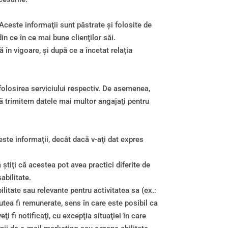
ceste informaţii sunt păstrate şi folosite de
n ce în ce mai bune clienţilor săi.
în vigoare, şi după ce a încetat relaţia
folosirea serviciului respectiv. De asemenea,
ă trimitem datele mai multor angajaţi pentru
este informaţii, decât dacă v-aţi dat expres
tiţi că acestea pot avea practici diferite de
abilitate.
itate sau relevante pentru activitatea sa (ex.:
putea fi remunerate, sens în care este posibil ca
 fi notificaţi, cu excepţia situaţiei în care