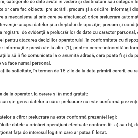
ării, categoriile de date avute în vedere şi destinatarii sau categoriil
elor care fac obiectul prelucrării, precum şi a oricărei informaţii dis
nare a mecanismului prin care se efectuează orice prelucrare automa
ntervenţie asupra datelor şi a dreptului de opoziţie, precum şi condiţii
ta registrul de evidenţă a prelucrărilor de date cu caracter personal,
 pentru atacarea deciziilor operatorului, în conformitate cu dispozi
r informaţiile prevăzute la alin. (1), printr-o cerere întocmită în fo
ţiile să îi fie comunicate la o anumită adresă, care poate fi şi de p
e va face numai personal.
ile solicitate, în termen de 15 zile de la data primirii cererii, cu r
 de la operator, la cerere şi în mod gratuit:
a sau ştergerea datelor a căror prelucrare nu este conformă prezenţe
telor a căror prelucrare nu este conformă prezentei legi;
văluite datele a oricărei operaţiuni efectuate conform lit. a) sau b)
onat faţă de interesul legitim care ar putea fi lezat.