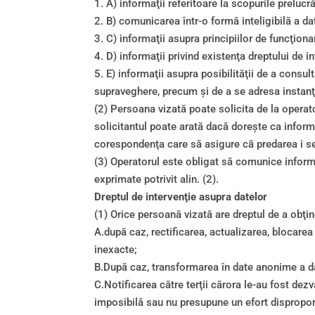
1. A) informaţii referitoare la scopurile prelucr
2. B) comunicarea într-o formă inteligibilă a dat
3. C) informaţii asupra principiilor de funcţio
4. D) informaţii privind existenţa dreptului de i
5. E) informaţii asupra posibilităţii de a consul
supraveghere, precum şi de a se adresa instanţei
(2) Persoana vizată poate solicita de la operato
solicitantul poate arată dacă doreşte ca informa
corespondenţa care să asigure că predarea i s
(3) Operatorul este obligat să comunice informaţi
exprimate potrivit alin. (2).
Dreptul de intervenţie asupra datelor
(1) Orice persoană vizată are dreptul de a obţine
A.după caz, rectificarea, actualizarea, blocare
inexacte;
B.După caz, transformarea în date anonime a da
C.Notificarea către terţii cărora le-au fost dez
imposibilă sau nu presupune un efort disproporţi