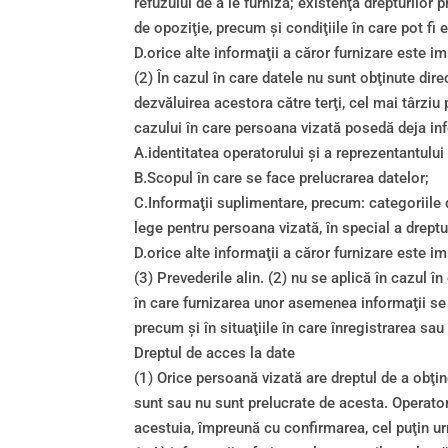
refuzului de a le furniza; existenţa drepturilor
de opoziţie, precum şi condiţiile în care pot fi 
D.orice alte informaţii a căror furnizare este i
(2) În cazul în care datele nu sunt obţinute dir
dezvăluirea acestora către terţi, cel mai târzi
cazului în care persoana vizată posedă deja inf
A.identitatea operatorului şi a reprezentantului
B.Scopul în care se face prelucrarea datelor;
C.Informaţii suplimentare, precum: categoriile d
lege pentru persoana vizată, în special a dreptul
D.orice alte informaţii a căror furnizare este i
(3) Prevederile alin. (2) nu se aplică în cazul în
în care furnizarea unor asemenea informaţii se 
precum şi în situaţiile în care înregistrarea sa
Dreptul de acces la date
(1) Orice persoană vizată are dreptul de a obţin
sunt sau nu sunt prelucrate de acesta. Operator
acestuia, împreună cu confirmarea, cel puţin u