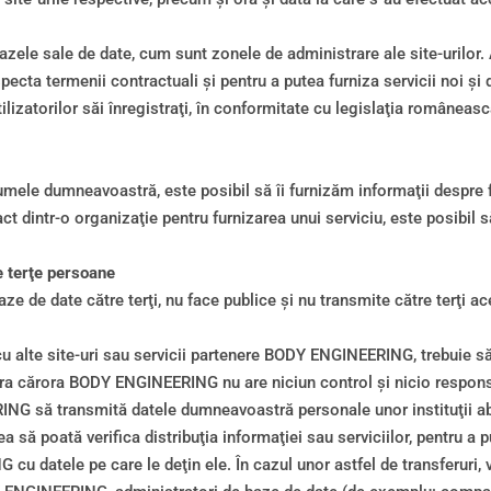
le sale de date, cum sunt zonele de administrare ale site-urilor. A
ta termenii contractuali şi pentru a putea furniza servicii noi şi di
zatorilor săi înregistraţi, în conformitate cu legislaţia românească 
umele dumneavoastră, este posibil să îi furnizăm informaţii despre 
 dintr-o organizaţie pentru furnizarea unui serviciu, este posibil s
e terţe persoane
 de date către terţi, nu face publice şi nu transmite către terţi ac
u alte site-uri sau servicii partenere BODY ENGINEERING, trebuie să ş
upra cărora BODY ENGINEERING nu are niciun control şi nicio respons
NG să transmită datele dumneavoastră personale unor instituţii abil
ea să poată verifica distribuţia informaţiei sau serviciilor, pentru a 
datele pe care le deţin ele. În cazul unor astfel de transferuri, veţi