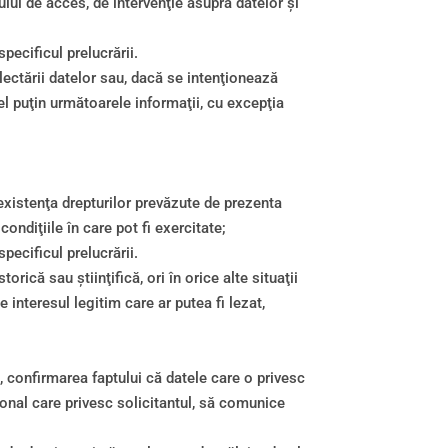
ului de acces, de intervenţie asupra datelor şi
pecificul prelucrării.
lectării datelor sau, dacă se intenţionează
el puţin următoarele informaţii, cu excepţia
 existenţa drepturilor prevăzute de prezenta
ondiţiile în care pot fi exercitate;
pecificul prelucrării.
orică sau ştiinţifică, ori în orice alte situaţii
interesul legitim care ar putea fi lezat,
n, confirmarea faptului că datele care o privesc
sonal care privesc solicitantul, să comunice